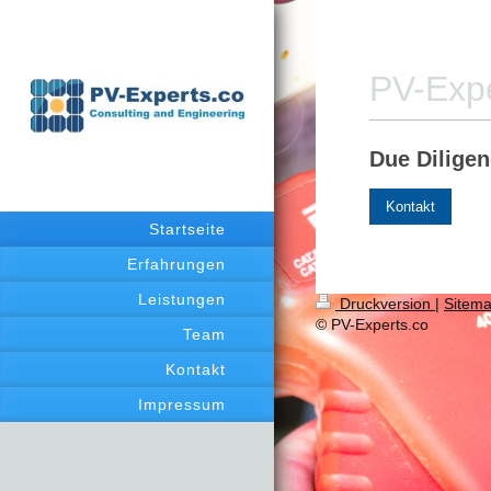
PV-Expe
Due Dilige
Kontakt
Startseite
Erfahrungen
Leistungen
Druckversion
|
Sitem
© PV-Experts.co
Team
Kontakt
Impressum