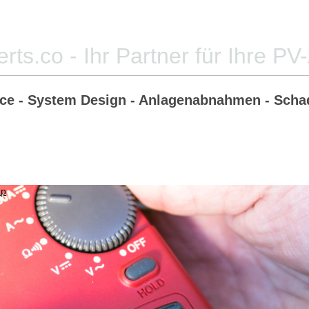
rts.co - Ihr Partner für Ihre PV
nce - System Design
- Anlagenabnahmen - Schad
ap